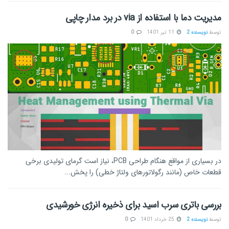
مدیریت دما با استفاده از via در برد مدار چاپی
توسط
نویسنده 2
11 تیر 1401
0
در بسیاری از مواقع هنگام طراحی PCB، نیاز است گرمای تولیدی برخی
قطعات خاص (مانند رگولاتورهای ولتاژ خطی) را پخش...
بررسی باتری سرب اسید برای ذخیره انرژی خورشیدی
توسط
نویسنده 2
25 خرداد 1401
0