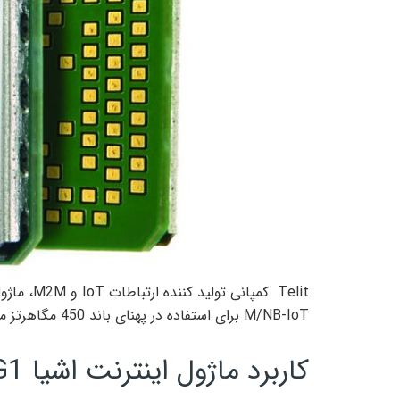
M/NB-IoT برای استفاده در پهنای باند 450 مگاهرتز می باشد را ارائه کرده است.
کاربرد ماژول اینترنت اشیا W2 ME310G1