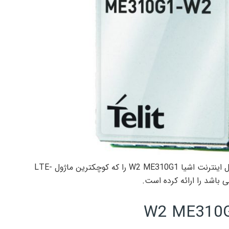
Telit کمپانی تولید کننده ارتباطات IoT و M2M، ماژول اینترنت اشیا W2 ME310G1 را که کوچکترین ماژول LTE-