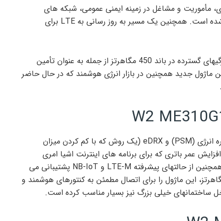
ی، مأموریت و مشاغل در زمینه ایمنی عمومی، شبکه های
هوشمند، شهر هوشمند یا سلامت الکترونیکی طراحی شده است. همچنین یک مسیر به روز رسانی به LTE برای
این شرکت می گوید: ” ماژول W2 ME310G1 دارای ویژگیهای گسترده در باند 450 مگاهرتز از جمله به عنوان تأمین
ور هوشمند CDMA 450 می باشد. این ماژول جدید همچنین در بازار انرژی هوشمند که در حال حاضر
ماژول 3GPP Release 14 Cat M1/NB2 ، حالت ذخیره انرژی (PSM) و eDRX (یک روش که با کم کردن میزان
ایش عمر باتری که برای برنامه های اینترنت اشیا امری
ضروری است را ارائه می کند. این ماژول اینترنت اشیا همچنین از حالتهای پیشرفته LTE-M و NB-IoT پشتیبانی می
ه همراه با ویژگی های انتشار برتر فرکانس 450 مگاهرتز، این ماژول را برای اتصال مطمئن به کنتورهای هوشمند و
ساختمانهای خیلی بزرگ نیز بسیار مناسب کرده است.