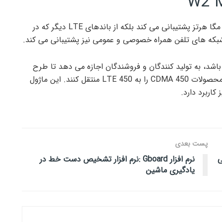
ماژول اینترنت اشیا W2 ME310G1 نه تنها از باند 450 مگا هرتز پشتیبانی می کند بلکه از باندهای LTE دیگر که در
ن شبکه های تلفن همراه خصوصی و عمومی نیز پشتیبانی می کند.
W2  که عضوی از خانواده xE310 Telit می باشد، به تولید کنندگان و فروشندگان اجازه می دهد تا طرح
های خود را در بازار 450 مگاهرتز به فروش برسانند یا محصولات 450 CDMA را به 450 LTE منتقل کنند. این ماژول
پست بعدی
ی
نرم افزار Gboard :نرم افزار تشخیص دست خط در
یادگیری ماشین