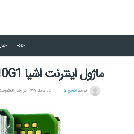
خانه
اخبار
ماژول اینترنت اشیا W2 ME310G1 با پهنای باند 450 مگاهرتز LTE
توسط
ادمین 2
30 مرداد 1399
در
اخبار الکترونی